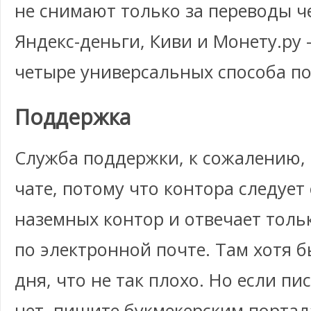
не снимают только за переводы ч
Яндекс-деньги, Киви и Монету.ру 
четыре универсальных способа п
Поддержка
Служба поддержки, к сожалению, 
чате, потому что контора следуе
наземных контор и отвечает толь
по электронной почте. Там хотя б
дня, что не так плохо. Но если пи
нет, пишите букмекерским портал