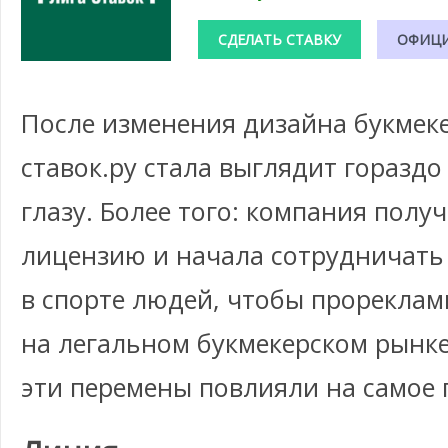
СДЕЛАТЬ СТАВКУ
ОФИЦИ
После изменения дизайна букмеке
ставок.ру стала выглядит гораздо
глазу. Более того: компания полу
лицензию и начала сотрудничать
в спорте людей, чтобы прореклам
на легальном букмекерском рынке
эти перемены повлияли на самое 