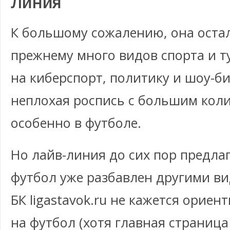
Линия
К большому сожалению, она остал
прежнему много видов спорта и ту
на киберспорт, политику и шоу-б
неплохая роспись с большим коли
особенно в футболе.
Но лайв-линия до сих пор предлаг
футбол уже разбавлен другими вид
БК ligastavok.ru не кажется орие
на футбол (хотя главная страница 