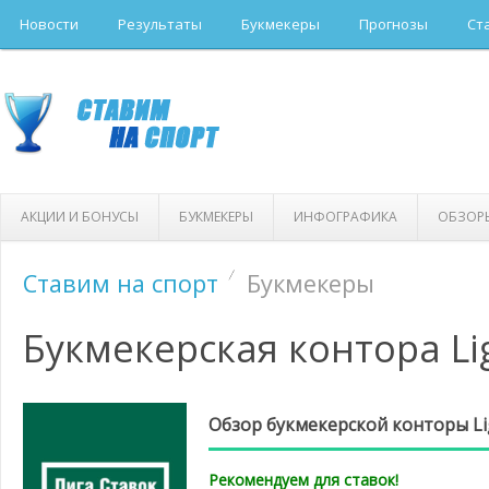
Новости
Результаты
Букмекеры
Прогнозы
Ст
АКЦИИ И БОНУСЫ
БУКМЕКЕРЫ
ИНФОГРАФИКА
ОБЗОР
Ставим на спорт
Букмекеры
Букмекерская контора Li
Обзор букмекерской конторы Li
Рекомендуем для ставок!