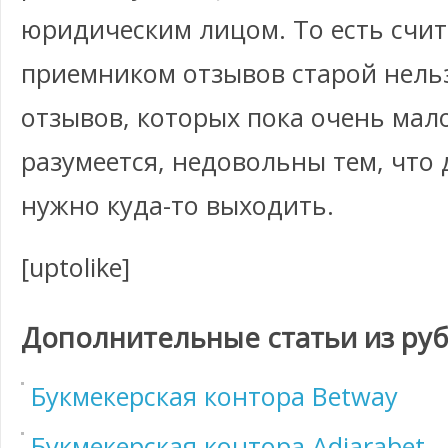
юридическим лицом. То есть счи
приемником отзывов старой нель
отзывов, которых пока очень мало
разумеется, недовольны тем, что 
нужно куда-то выходить.
[uptolike]
Дополнительные статьи из ру
Букмекерская контора Betway
Букмекерская контора Adjarabet