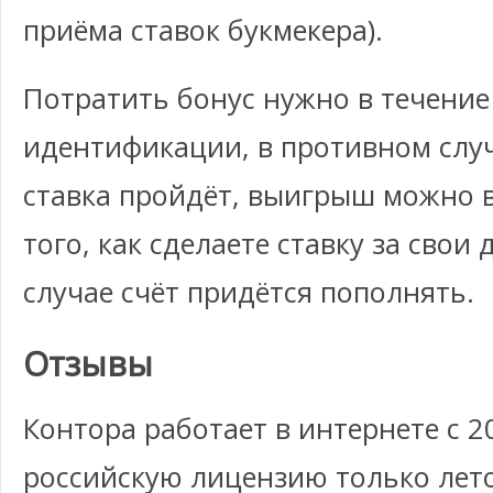
приёма ставок букмекера).
Потратить бонус нужно в течение
идентификации, в противном случ
ставка пройдёт, выигрыш можно в
того, как сделаете ставку за свои
случае счёт придётся пополнять.
Отзывы
Контора работает в интернете с 2
российскую лицензию только лето