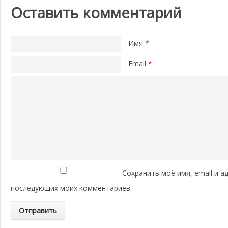
Оставить комментарий
Имя
*
Email
*
Сохранить моё имя, email и а
последующих моих комментариев.