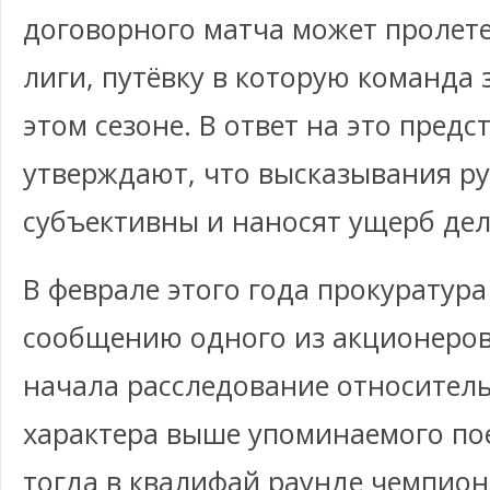
договорного матча может пролет
лиги, путёвку в которую команда 
этом сезоне. В ответ на это пред
утверждают, что высказывания ру
субъективны и наносят ущерб де
В феврале этого года прокуратур
сообщению одного из акционеров
начала расследование относител
характера выше упоминаемого п
тогда в квалифай раунде чемпион