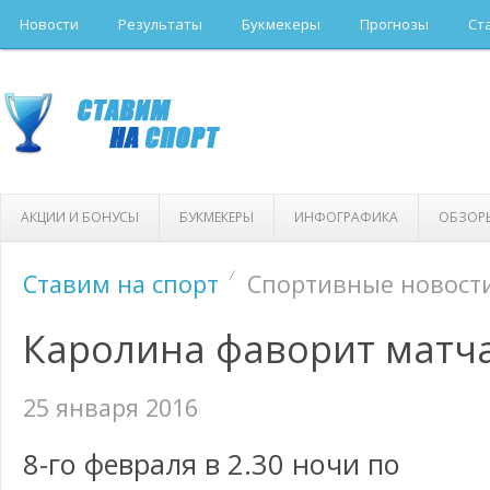
Новости
Результаты
Букмекеры
Прогнозы
Ст
АКЦИИ И БОНУСЫ
БУКМЕКЕРЫ
ИНФОГРАФИКА
ОБЗОР
Ставим на спорт
Спортивные новост
Каролина фаворит матча
25 января 2016
8-го февраля в 2.30 ночи по