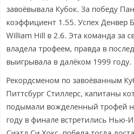
завоёвывала Кубок. За победу Па
коэффициент 1.55. Успех Денвер 
William Hill в 2.6. Эта команда з
владела трофеем, правда в после
выигрывала в далёком 1999 году.
Рекордсменом по завоёванным Ку
Питтсбург Стиллерс, капитаны ко
подымали вожделенный трофей н
году в финале встретились Нью-
Сиэтл Си Хокс, победа тогда дост