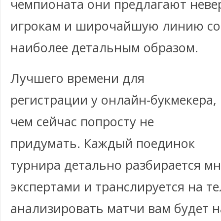
чемпионата они предлагают неве
игрокам и широчайшую линию со
наиболее детальным образом.
Лучшего времени для
регистрации у онлайн-букмекера,
чем сейчас попросту не
придумать. Каждый поединок
турнира детально разбирается м
экспертами и транслируется на т
анализировать матчи вам будет н