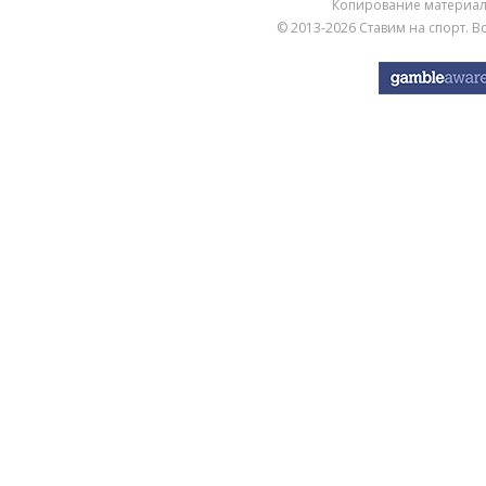
Копирование материа
© 2013-2026
Ставим на спорт
. 