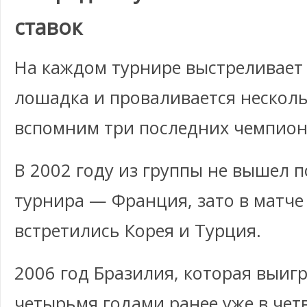
ставок
На каждом турнире выстреливает 
лошадка и проваливается несколь
вспомним три последних чемпион
В 2002 году из группы не вышел 
турнира — Франция, зато в матче 
встретились Корея и Турция.
2006 год Бразилия, которая выиг
четырьмя годами ранее уже в чет