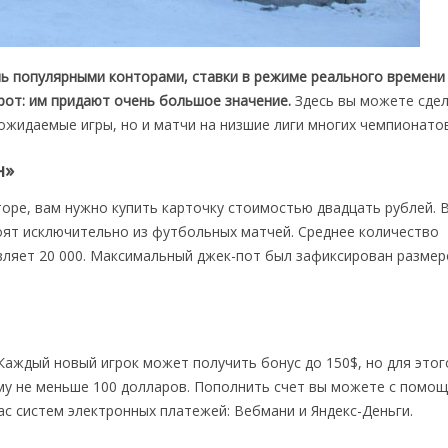
нь популярными конторами, ставки в режиме реального времени
рот: им придают очень большое значение.
Здесь вы можете сде
 ожидаемые игры, но и матчи на низшие лиги многих чемпионатов
н»
торе, вам нужно купить карточку стоимостью двадцать рублей. 
оят исключительно из футбольных матчей. Среднее количество
вляет 20 000. Максимальный джек-пот был зафиксирован размер
 Каждый новый игрок может получить бонус до 150$, но для этог
му не меньше 100 долларов. Пополнить счет вы можете с помо
ас систем электронных платежей: Вебмани и Яндекс-Деньги.