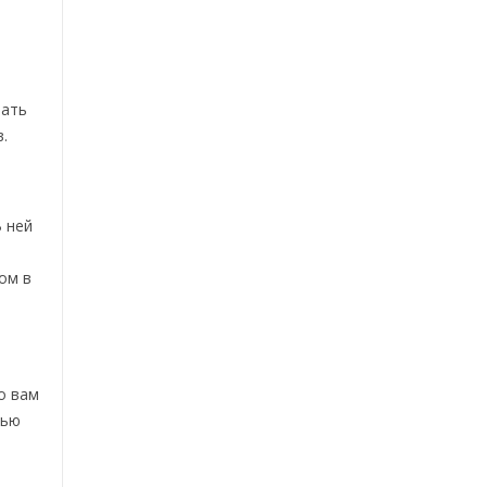
лать
.
В ней
ом в
о вам
щью