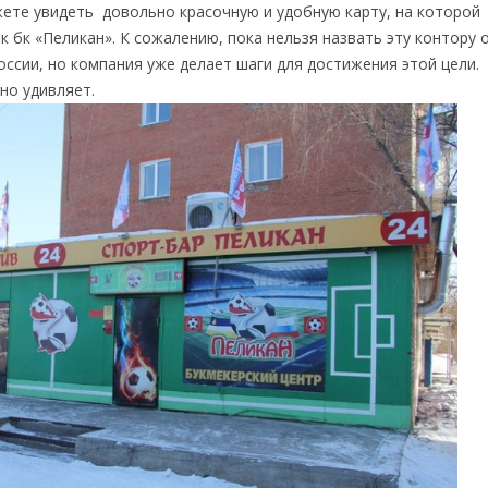
ете увидеть довольно красочную и удобную карту, на которой
к бк «Пеликан». К сожалению, пока нельзя назвать эту контору 
оссии, но компания уже делает шаги для достижения этой цели.
но удивляет.