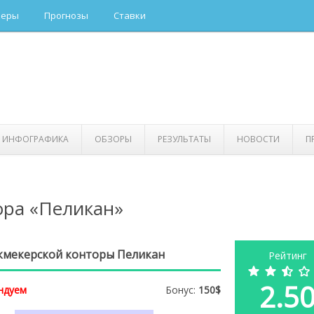
керы
Прогнозы
Ставки
ИНФОГРАФИКА
ОБЗОРЫ
РЕЗУЛЬТАТЫ
НОВОСТИ
П
ора «Пеликан»
кмекерской конторы Пеликан
Рейтинг
2.5
ндуем
Бонус:
150$