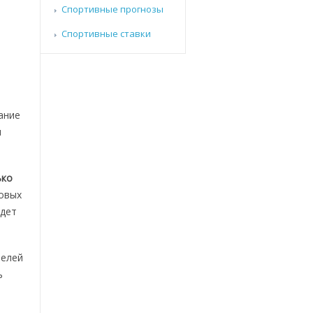
Спортивные прогнозы
Спортивные ставки
ание
ы
ько
овых
удет
телей
ь