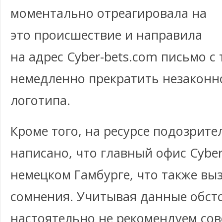
моментально отреагировала на
это происшествие и направила
на адрес Cyber-bets.com письмо с
немедленно прекратить незаконн
логотипа.
Кроме того, на ресурсе подозрите
написано, что главный офис Cyber
немецком Гамбурге, что также вы
сомнения. Учитывая данные обст
настоятельно не рекомендуем сов