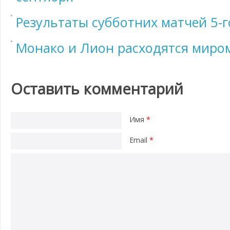
Результаты субботних матчей 5-г
Монако и Лион расходятся миром
Оставить комментарий
Имя
*
Email
*