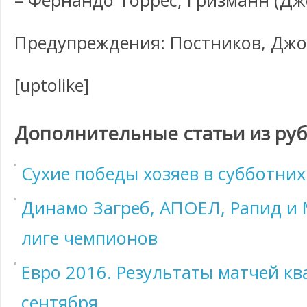
– Фернандо Торрес, Гризманн (Дж
Предупреждения: Постников, Джо
[uptolike]
Дополнительные статьи из ру
Сухие победы хозяев в субботних
Динамо Загреб, АПОЕЛ, Рапид и 
лиге чемпионов
Евро 2016. Результаты матчей к
сентября